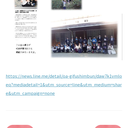
https://news.line.me/detail/oa-gifushimbun/daw7k1vmlo
eq?mediadetail=1&utm_source=line&utm_medium=shar
e&utm_campaign=none