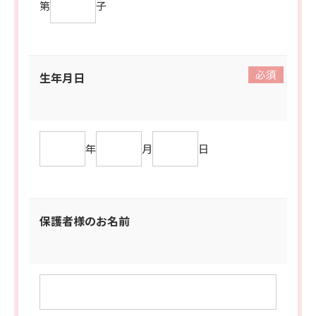
第
子
生年月日
年
月
日
保護者様のお名前