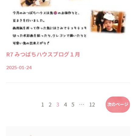
R7 みつばちハウスブログ１月
2025-01-24
1
2
3
4
5
…
12
前のページ
次のページ